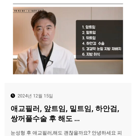
2024년 12월 15일
애교필러, 앞트임, 밑트임, 하안검,
쌍꺼풀수술 후 해도 ...
눈성형 후 애교필러,해도 괜찮을까요? 안녕하세요 피