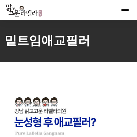
Skip
to
content
밑트임애교필러