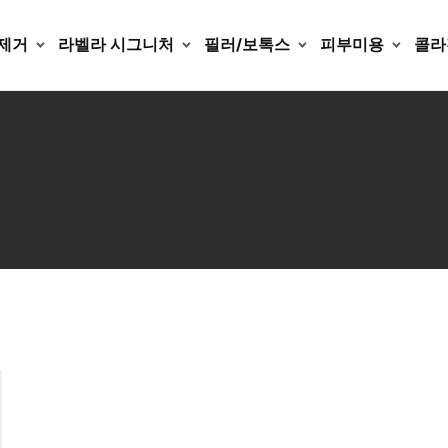
제거
라벨라 시그니처
필러/보톡스
피부미용
콜라