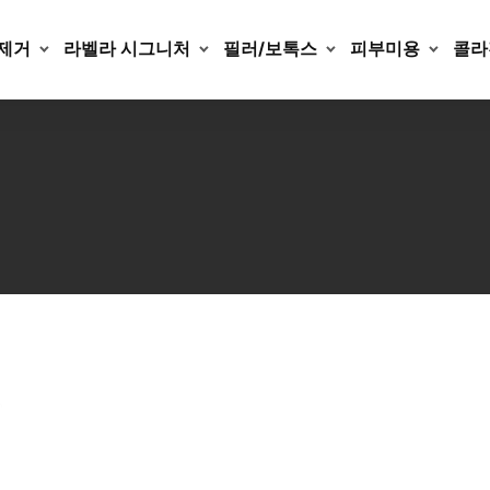
제거
라벨라 시그니처
필러/보톡스
피부미용
콜라