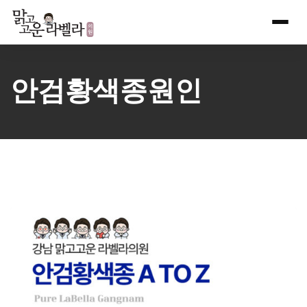
Skip
to
content
안검황색종원인