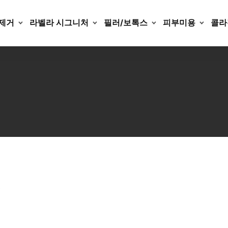
제거
라벨라 시그니처
필러/보톡스
피부미용
콜라