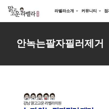
Skip
to
라벨라소개
커뮤니티
점
content
안녹는팔자필러제거