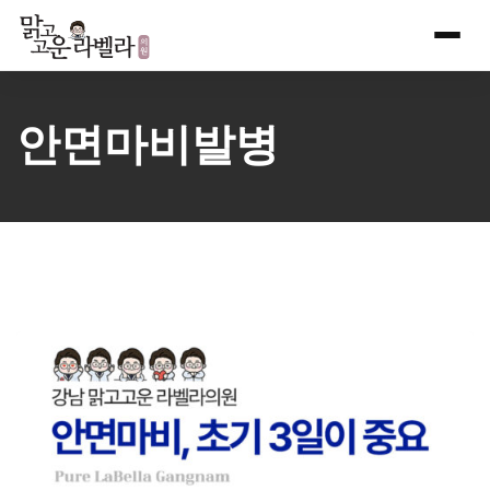
Skip
to
content
안면마비발병