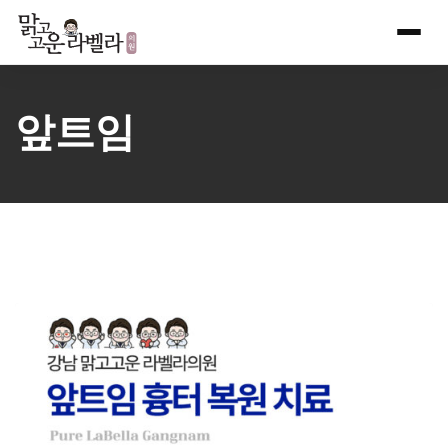
Skip
to
content
앞트임