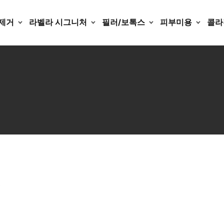
제거
라벨라 시그니처
필러/보톡스
피부미용
콜라