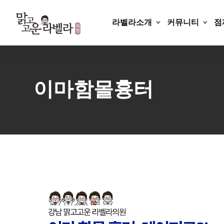
Skip
to
라벨라소개
커뮤니티
점
content
이마함몰흉터