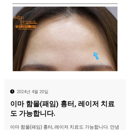
2024년 4월 20일
이마 함몰(패임) 흉터, 레이저 치료
도 가능합니다.
이마 함몰(패임) 흉터, 레이저 치료도 가능합니다. 안녕