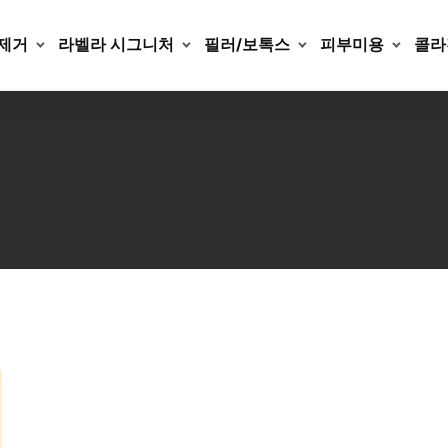
제거
라벨라 시그니처
필러/보톡스
피부미용
콜라