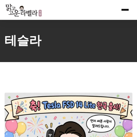
Skip
to
content
테슬라