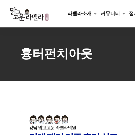
Skip
to
라벨라소개
커뮤니티
점
content
흉터펀치아웃