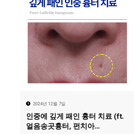
2024년 12월 7일
인중에 깊게 패인 흉터 치료 (ft.
얼음송곳흉터, 펀치아...