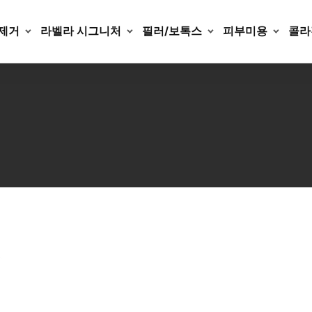
제거
라벨라 시그니처
필러/보톡스
피부미용
콜라