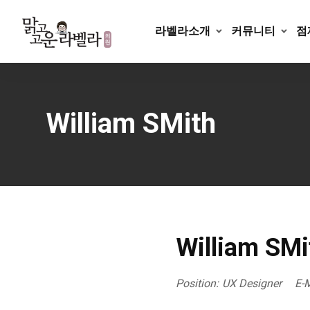
Skip
to
라벨라소개
커뮤니티
점
content
William SMith
William SMi
Position:
UX Designer
E-M