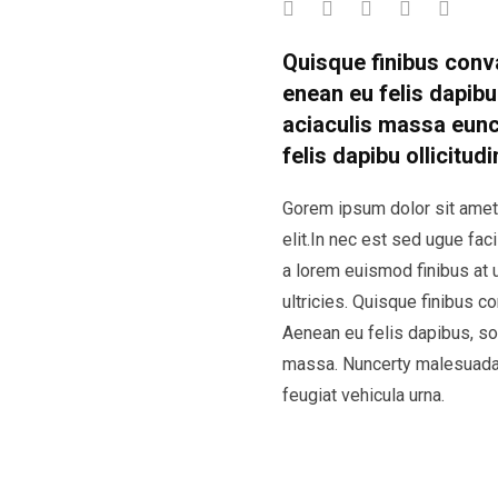
Quisque finibus conv
enean eu felis dapibu 
aciaculis massa eun
felis dapibu ollicitudi
Gorem ipsum dolor sit amet
elit.In nec est sed ugue facil
a lorem euismod finibus at u
ultricies. Quisque finibus c
Aenean eu felis dapibus, soll
massa. Nuncerty malesuada
feugiat vehicula urna.