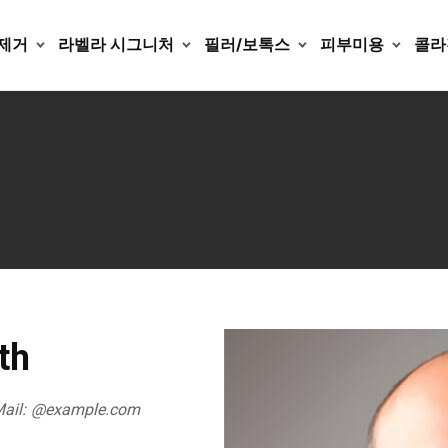
제거
라벨라 시그니처
필러/보톡스
피부미용
콜라
th
ail:
@example.com